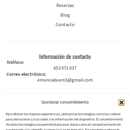
Reservas
Blog
Contacto
Información de contacto
Teléfono:
653 071 037
Correo electrónico:
emoncada.em1@gmail.com
Gestionar consentimiento
Legal
Para ofrecer las mejores experiencias, utilizamos tecnologías como las cookies
Aviso legal
para almacenar y/o acceder a la información del dispositivo. El consentimiento
de estas tecnologías nos permitirá procesar datos como el comportamiento de
Política de privacidad
navegación o las identificaciones únicas en este sitio. No consentir o retirar el