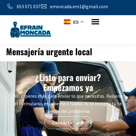
653 071 037
emoncada.em1@gmail.com
ES
Mensajería urgente local
¿Listo para enviar?
Empezamos ya
No esperes más para enviar lo que necesitas. Rellena
el formulario, escríbeme o llama. Yo lo recojo y tú te
olvidas del problema.
Contáctame