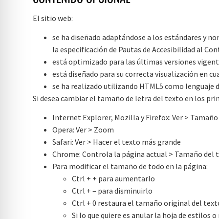
El sitio web:
se ha diseñado adaptándose a los estándares y norm
la especificación de Pautas de Accesibilidad al Co
está optimizado para las últimas versiones vigent
está diseñado para su correcta visualización en cua
se ha realizado utilizando HTML5 como lenguaje de
Si desea cambiar el tamaño de letra del texto en los pri
Internet Explorer, Mozilla y Firefox: Ver > Tamaño
Opera: Ver > Zoom
Safari: Ver > Hacer el texto más grande
Chrome: Controla la página actual > Tamaño del 
Para modificar el tamaño de todo en la página:
Ctrl + + para aumentarlo
Ctrl + – para disminuirlo
Ctrl + 0 restaura el tamaño original del text
Si lo que quiere es anular la hoja de estilos