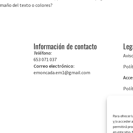
amaño del texto o colores?
Información de contacto
Leg
Teléfono:
Avis
653 071 037
Correo electrónico:
Polí
emoncada.em1@gmail.com
Acce
Polí
Para ofrecer 
y/o acceder a
permitirá pr
en este sitio